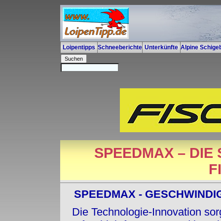
Loipentipps
Schneeberichte
Unterkünfte
Alpine Schigeb
SPEEDMAX – DIE
F
SPEEDMAX - GESCHWINDIG
Die Technologie-Innovation sorg