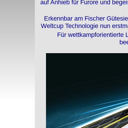
auf Anhieb für Furore und begeis
Erkennbar am Fischer Gütesi
Weltcup Technologie nun erstmal
Für wettkampforientierte L
be