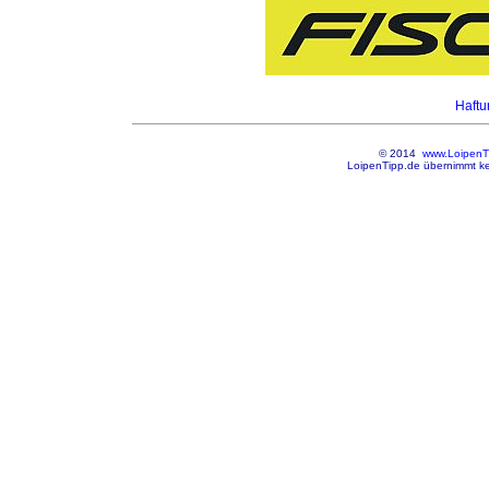
Haft
© 2014
www.LoipenT
LoipenTipp.de übernimmt kei