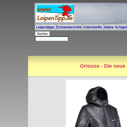
Loipentipps
Schneeberichte
Unterkünfte
Alpine Schigeb
Ortovox - Die neue 