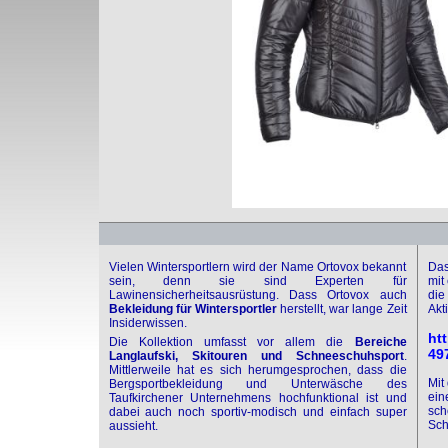
Vielen Wintersportlern wird der Name Ortovox bekannt
Das
sein, denn sie sind Experten für
mit
Lawinensicherheitsausrüstung. Dass Ortovox auch
die
Bekleidung für Wintersportler
herstellt, war lange Zeit
Akti
Insiderwissen.
ht
Die Kollektion umfasst vor allem die
Bereiche
49
Langlaufski, Skitouren
und Schneeschuhsport
.
Mittlerweile hat es sich herumgesprochen, dass die
Mit
Bergsportbekleidung und Unterwäsche des
ein
Taufkirchener Unternehmens hochfunktional ist und
sch
dabei auch noch sportiv-modisch und einfach super
Sch
aussieht.