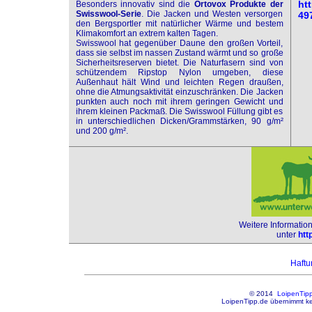
ht
Besonders innovativ sind die
Ortovox Produkte der
Swisswool-Serie
. Die Jacken und Westen versorgen
49
den Bergsportler mit natürlicher Wärme und bestem
Klimakomfort an extrem kalten Tagen.
Swisswool hat gegenüber Daune den großen Vorteil,
dass sie selbst im nassen Zustand wärmt und so große
Sicherheitsreserven bietet. Die Naturfasern sind von
schützendem Ripstop Nylon umgeben, diese
Außenhaut hält Wind und leichten Regen draußen,
ohne die Atmungsaktivität einzuschränken. Die Jacken
punkten auch noch mit ihrem geringen Gewicht und
ihrem kleinen Packmaß. Die Swisswool Füllung gibt es
in unterschiedlichen Dicken/Grammstärken, 90 g/m²
und 200 g/m².
Weitere Informati
unter
htt
Haft
© 2014
LoipenTip
LoipenTipp.de übernimmt kei